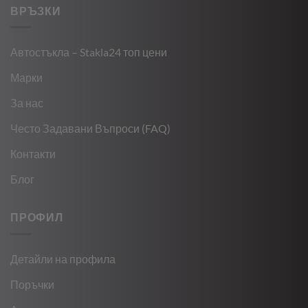
ВРЪЗКИ
Автостъкла – Stakla24 топ цени
Марки
За нас
Често Задавани Въпроси (FAQ)
Контакти
Блог
ПРОФИЛ
Детайли на профила
Поръчки