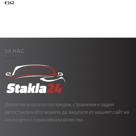
€
162
ЗА НАС
Директен вносител на предни, странични и задни
автостъкла който можете да закупите от нашият сайт на
ниска цена с гарантирано качество.