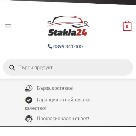
Skip
ADD ANYTHING HERE OR JUST REMOVE IT...
to
content
0
0899 341 000
Products
search
Бърза доставка!
Гаранция за най-високо
качество!
Професионален съвет!