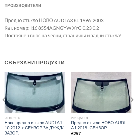
ПРОИЗВОДИТЕЛИ
Предно стъкло НОВО AUDI A3 8L 1996-2003
Кат. номер: I16 8554AGNGYW XYG 0.23 0,2
Постоянен внос на челни, странични и задни стъкла!
СВЪРЗАНИ ПРОДУКТИ
2010-2018
2018|AUDI
Ново предно стъкло AUDI A1
Предно стъкло НОВО AUDI
10.2012-> СЕНЗОР ЗА ДЪЖД/
A1 2018- СЕНЗОР
ЗАЗОР.
€
257