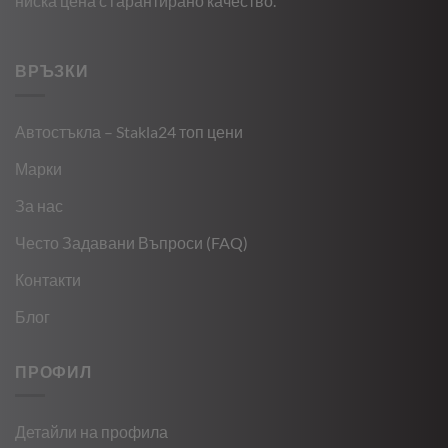
ниска цена с гарантирано качество.
ВРЪЗКИ
Автостъкла – Stakla24 топ цени
Марки
За нас
Често Задавани Въпроси (FAQ)
Контакти
Блог
ПРОФИЛ
Детайли на профила