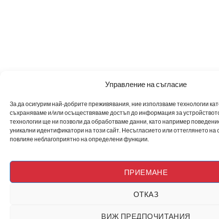
Управление на съгласие
За да осигурим най-добрите преживявания, ние използваме технологии като 
съхраняваме и/или осъществяваме достъп до информация за устройството
технологии ще ни позволи да обработваме данни, като например поведен
уникални идентификатори на този сайт. Несъгласието или оттеглянето на 
повлияе неблагоприятно на определени функции.
ПРИЕМАНЕ
ОТКАЗ
ВИЖ ПРЕДПОЧИТАНИЯ