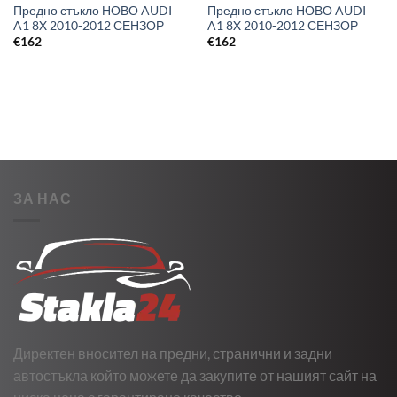
Предно стъкло НОВО AUDI
Предно стъкло НОВО AUDI
A1 8X 2010-2012 СЕНЗОР
A1 8X 2010-2012 СЕНЗОР
€
162
€
162
ЗА НАС
Директен вносител на предни, странични и задни
автостъкла който можете да закупите от нашият сайт на