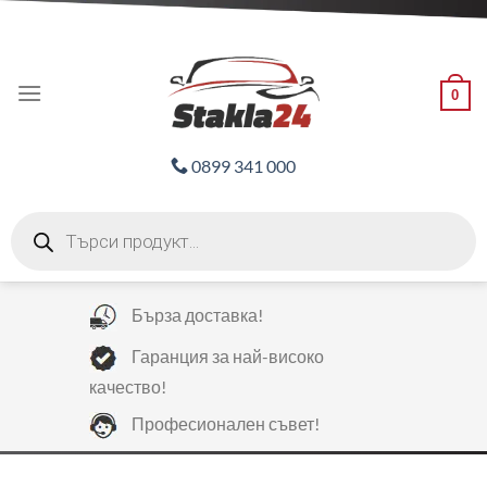
Skip
ADD ANYTHING HERE OR JUST REMOVE IT...
to
content
0
0899 341 000
Products
search
Бърза доставка!
Гаранция за най-високо
качество!
Професионален съвет!