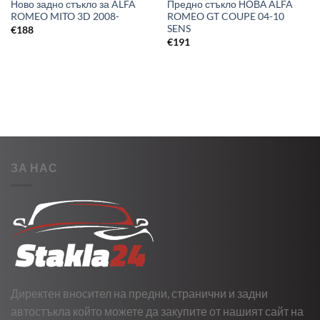
Ново задно стъкло за ALFA
Предно стъкло НОВА ALFA
ROMEO MITO 3D 2008-
ROMEO GT COUPE 04-10
SENS
€
188
€
191
ЗА НАС
Директен вносител на предни, странични и задни
автостъкла който можете да закупите от нашият сайт на