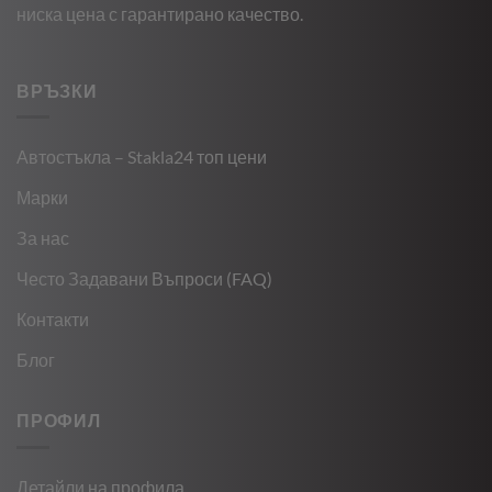
ниска цена с гарантирано качество.
ВРЪЗКИ
Автостъкла – Stakla24 топ цени
Марки
За нас
Често Задавани Въпроси (FAQ)
Контакти
Блог
ПРОФИЛ
Детайли на профила