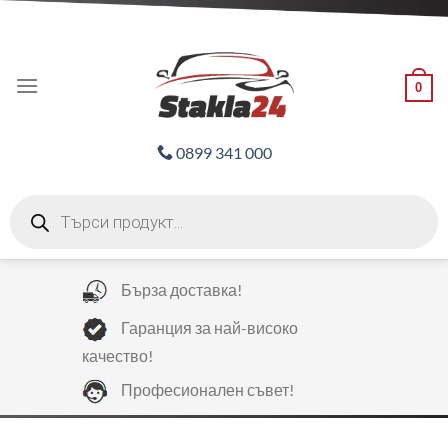
Skip
ADD ANYTHING HERE OR JUST REMOVE IT...
to
content
0
0899 341 000
Products
search
Бърза доставка!
Гаранция за най-високо
качество!
Професионален съвет!