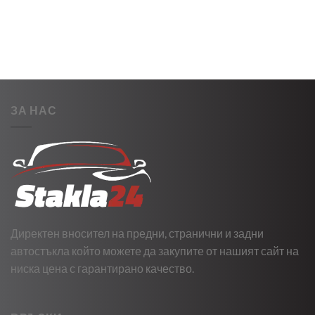
ЗА НАС
Директен вносител на предни, странични и задни
автостъкла който можете да закупите от нашият сайт на
ниска цена с гарантирано качество.