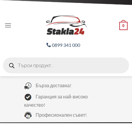
Skip
ADD ANYTHING HERE OR JUST REMOVE IT...
to
content
0
0899 341 000
Products
search
Бърза доставка!
Гаранция за най-високо
качество!
Професионален съвет!