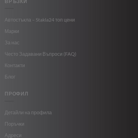
ВРЪЗКИ
Автостъкла – Stakla24 топ цени
Марки
За нас
Често Задавани Въпроси (FAQ)
Контакти
Блог
ПРОФИЛ
Детайли на профила
Поръчки
Адреси