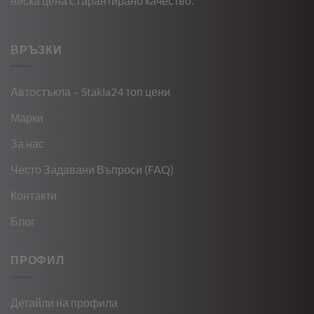
ниска цена с гарантирано качество.
ВРЪЗКИ
Автостъкла – Stakla24 топ цени
Марки
За нас
Често Задавани Въпроси (FAQ)
Контакти
Блог
ПРОФИЛ
Детайли на профила