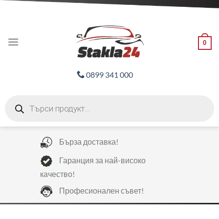
Skip
ADD ANYTHING HERE OR JUST REMOVE IT...
to
content
0
0899 341 000
Products
search
Бърза доставка!
Гаранция за най-високо
качество!
Професионален съвет!