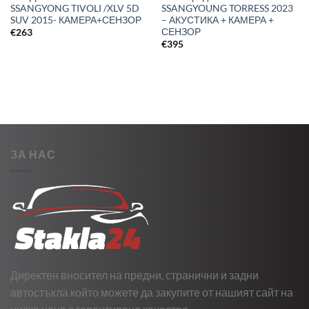
SSANGYONG TIVOLI /XLV 5D
SSANGYOUNG TORRESS 2023
SUV 2015- КАМЕРА+СЕНЗОР
– АКУСТИКА + КАМЕРА +
СЕНЗОР
€
263
€
395
ЗА НАС
Директен вносител на предни, странични и задни
автостъкла който можете да закупите от нашият сайт на