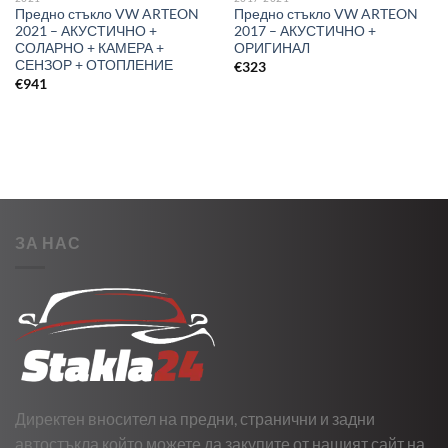
Предно стъкло VW ARTEON
Предно стъкло VW ARTEON
2021 – АКУСТИЧНО +
2017 – АКУСТИЧНО +
СОЛАРНО + КАМЕРА +
ОРИГИНАЛ
СЕНЗОР + ОТОПЛЕНИЕ
€
323
€
941
ЗА НАС
Директен вносител на предни, странични и задни
автостъкла който можете да закупите от нашият сайт на