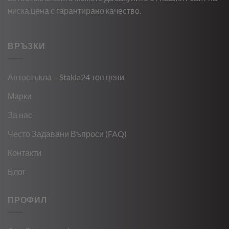
ниска цена с гарантирано качество.
ВРЪЗКИ
Автостъкла – Stakla24 топ цени
Марки
За нас
Често Задавани Въпроси (FAQ)
Контакти
Блог
ПРОФИЛ