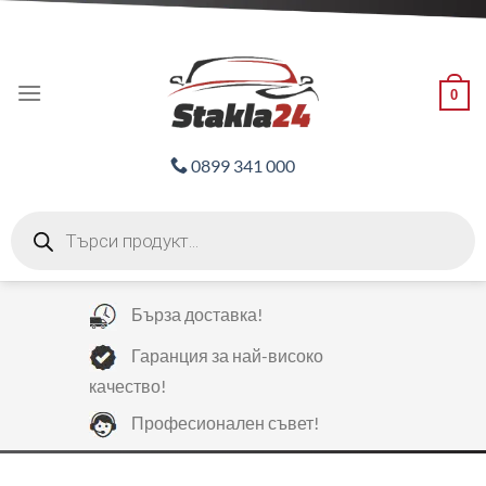
Skip
ADD ANYTHING HERE OR JUST REMOVE IT...
to
content
0
0899 341 000
Products
search
Бърза доставка!
Гаранция за най-високо
качество!
Професионален съвет!