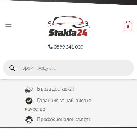
Skip
ADD ANYTHING HERE OR JUST REMOVE IT...
to
content
0
0899 341 000
Products
search
Бърза доставка!
Гаранция за най-високо
качество!
Професионален съвет!