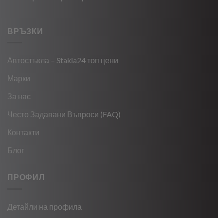
ВРЪЗКИ
Автостъкла – Stakla24 топ цени
Марки
За нас
Често Задавани Въпроси (FAQ)
Контакти
Блог
ПРОФИЛ
Детайли на профила