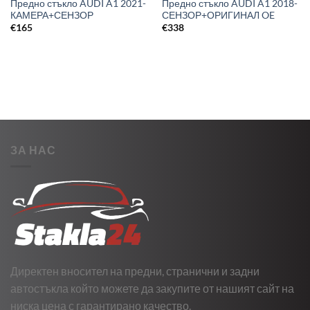
Предно стъкло AUDI A1 2021-
Предно стъкло AUDI A1 2018-
КАМЕРА+СЕНЗОР
СЕНЗОР+ОРИГИНАЛ OE
€
165
€
338
ЗА НАС
Директен вносител на предни, странични и задни
автостъкла който можете да закупите от нашият сайт на
ниска цена с гарантирано качество.