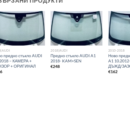
ВЪРЗАНИ ПРОДУКТИ
8|AUDI
2018|AUDI
2010-2018
о предно стъкло AUDI
Предно стъкло AUDI A1
Ново предн
2018 – КАМЕРА +
2018- KAM+SEN
A1 10.2012
НЗОР + ОРИГИНАЛ
ДЪЖД/ЗАЗ
€
248
66
€
162