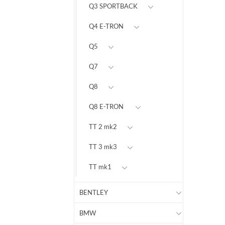
Q3 SPORTBACK
Q4 E-TRON
Q5
Q7
Q8
Q8 E-TRON
TT 2 mk2
TT 3 mk3
TT mk1
BENTLEY
BMW