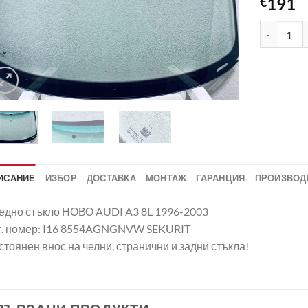
191
€
количеств
ИСАНИЕ
ИЗБОР
ДОСТАВКА
МОНТАЖ
ГАРАНЦИЯ
ПРОИЗВОД
едно стъкло НОВО AUDI A3 8L 1996-2003
т. номер: I16 8554AGNGNVW SEKURIT
тоянен внос на челни, странични и задни стъкла!