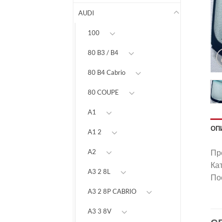
AUDI
100
80 B3 / B4
80 B4 Cabrio
80 COUPE
A1
ОП
A1 2
Пр
A2
Ка
A3 2 8L
Пос
A3 2 8P CABRIO
A3 3 8V