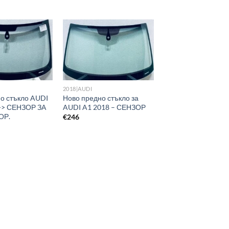
2018|AUDI
о стъкло AUDI
Ново предно стъкло за
-> СЕНЗОР ЗА
AUDI A1 2018 – СЕНЗОР
ОР.
€
246