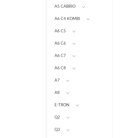
A5 CABRIO
A6 C4 KOMBI
A6 C5
A6 C6
A6 C7
A6 C8
A7
A8
E-TRON
Q2
Q3