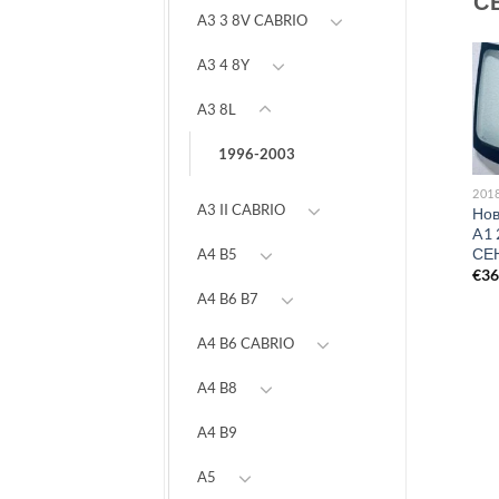
С
A3 3 8V CABRIO
A3 4 8Y
A3 8L
2010-2018
1996-2003
Предно стъкло AUDI A1
3/5D 2010-2018 AKU+OE
2018|AUDI
201
€
243
A3 II CABRIO
Предно стъкло НОВО
Нов
AUDI A1 2018- KAM+SEN
A1 
СЕ
A4 B5
€
286
€
3
A4 B6 B7
A4 B6 CABRIO
A4 B8
A4 B9
A5