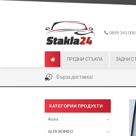
Skip
ADD ANYTHING HERE OR JUST REMOVE IT...
to
content
0899 341 000
ПРЕДНИ СТЪКЛА
ЗАДНИ С
|
Бърза доставка!
КАТЕГОРИИ ПРОДУКТИ
Acura
ALFA ROMEO