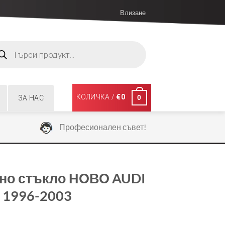
Влизане
ucts
ch
КОЛИЧКА /
€
0
0
ЗА НАС
Професионален съвет!
но стъкло НОВО AUDI
L 1996-2003