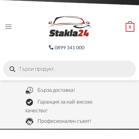
Skip
ADD ANYTHING HERE OR JUST REMOVE IT...
to
content
0
0899 341 000
Products
search
Бърза доставка!
Гаранция за най-високо
качество!
Професионален съвет!