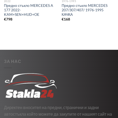
2022
1976-1995
Предно стъкло MERCEDES A
Предно стъкло MERCEDES
177 2022-
207/307/407/ 1976-1995
KAM+SEN+HUD+OE
КАЧКА
€
798
€
168
ЗА НАС
Директен вносител на предни, странични и задни
автостъкла който можете да закупите от нашият сайт на