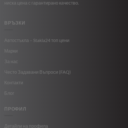
ниска цена с гарантирано качество.
ВРЪЗКИ
Автостъкла – Stakla24 топ цени
Марки
За нас
Често Задавани Въпроси (FAQ)
Контакти
Блог
ПРОФИЛ
Детайли на профила