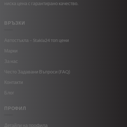
ниска цена с гарантирано качество.
ВРЪЗКИ
Автостъкла – Stakla24 топ цени
Марки
За нас
Често Задавани Въпроси (FAQ)
Контакти
Блог
ПРОФИЛ
Детайли на профила