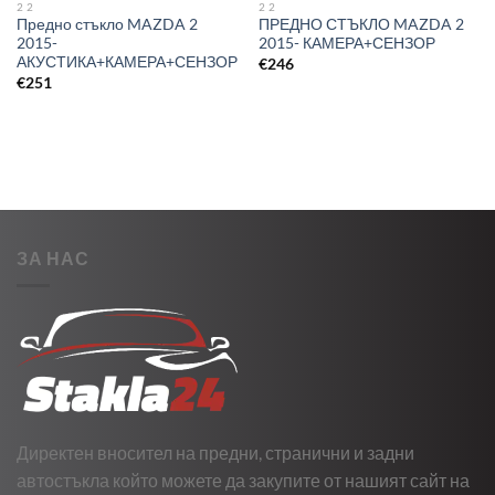
2 2
2 2
Предно стъкло MAZDA 2
ПРЕДНО СТЪКЛО MAZDA 2
2015-
2015- КАМЕРА+СЕНЗОР
АКУСТИКА+КАМЕРА+СЕНЗОР
€
246
€
251
ЗА НАС
Директен вносител на предни, странични и задни
автостъкла който можете да закупите от нашият сайт на