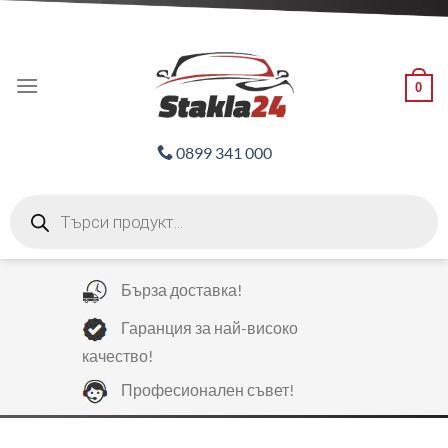
Skip
ADD ANYTHING HERE OR JUST REMOVE IT...
to
content
0
0899 341 000
Products
search
Бърза доставка!
Гаранция за най-високо
качество!
Професионален съвет!