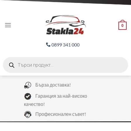
Skip
ADD ANYTHING HERE OR JUST REMOVE IT...
to
content
0
0899 341 000
Products
search
Бърза доставка!
Гаранция за най-високо
качество!
Професионален съвет!