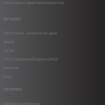
ниска цена с гарантирано качество.
ВРЪЗКИ
Автостъкла – Stakla24 топ цени
Марки
За нас
Често Задавани Въпроси (FAQ)
Контакти
Блог
ПРОФИЛ
Детайли на профила