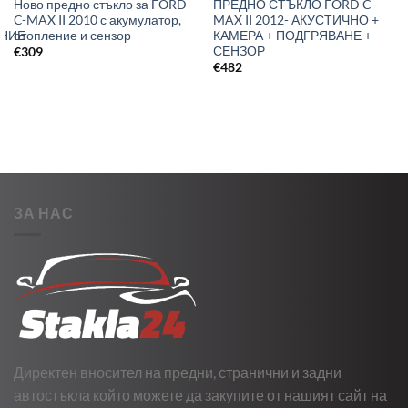
Ново предно стъкло за FORD
ПРЕДНО СТЪКЛО FORD C-
C-MAX II 2010 с акумулатор,
MAX II 2012- АКУСТИЧНО +
НИЕ
отопление и сензор
КАМЕРА + ПОДГРЯВАНЕ +
СЕНЗОР
€
309
€
482
ЗА НАС
Директен вносител на предни, странични и задни
автостъкла който можете да закупите от нашият сайт на