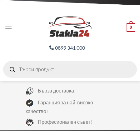
Skip
ADD ANYTHING HERE OR JUST REMOVE IT...
to
content
0
0899 341 000
Products
search
Бърза доставка!
Гаранция за най-високо
качество!
Професионален съвет!