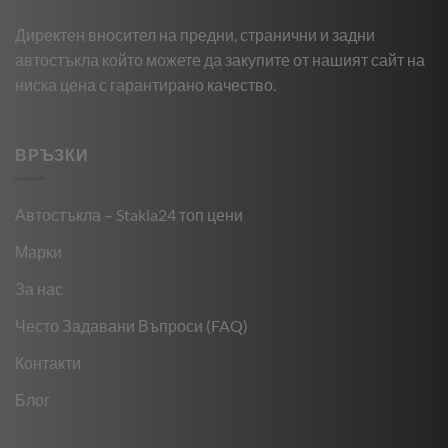
Директен вносител на предни, странични и задни
автостъкла който можете да закупите от нашият сайт на
ниска цена с гарантирано качество.
ВРЪЗКИ
Автостъкла – Stakla24 топ цени
Марки
За нас
Често Задавани Въпроси (FAQ)
Контакти
Блог