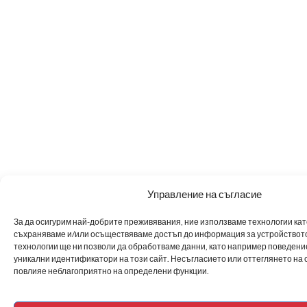
Управление на съгласие
За да осигурим най-добрите преживявания, ние използваме технологии като 
съхраняваме и/или осъществяваме достъп до информация за устройството
технологии ще ни позволи да обработваме данни, като например поведен
уникални идентификатори на този сайт. Несъгласието или оттеглянето на 
повлияе неблагоприятно на определени функции.