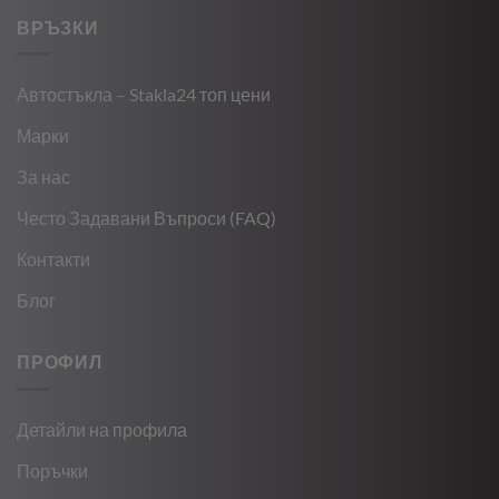
ВРЪЗКИ
Автостъкла – Stakla24 топ цени
Марки
За нас
Често Задавани Въпроси (FAQ)
Контакти
Блог
ПРОФИЛ
Детайли на профила
Поръчки