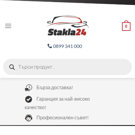
Skip
ADD ANYTHING HERE OR JUST REMOVE IT...
to
content
0
0899 341 000
Products
search
Бърза доставка!
Гаранция за най-високо
качество!
Професионален съвет!