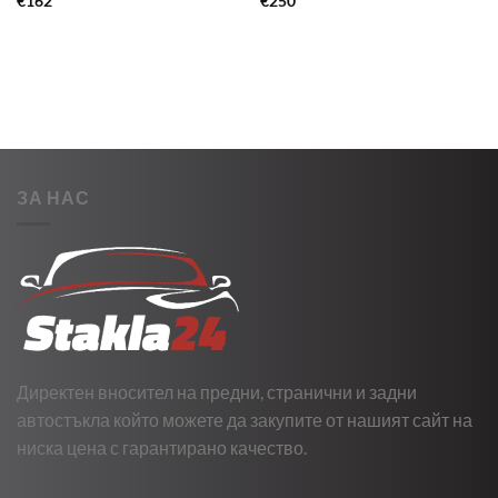
€
162
€
250
ЗА НАС
Директен вносител на предни, странични и задни
автостъкла който можете да закупите от нашият сайт на
ниска цена с гарантирано качество.