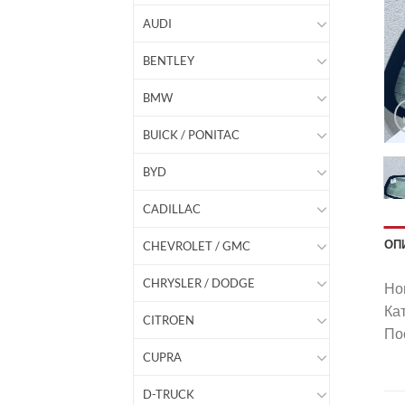
AUDI
BENTLEY
BMW
BUICK / PONITAC
BYD
CADILLAC
ОП
CHEVROLET / GMC
CHRYSLER / DODGE
Но
Ка
CITROEN
Пос
CUPRA
D-TRUCK