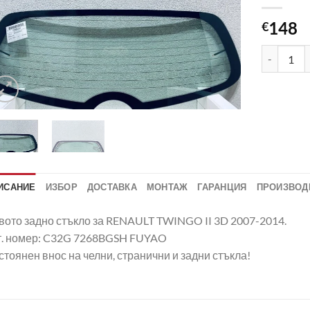
148
€
количеств
ИСАНИЕ
ИЗБОР
ДОСТАВКА
МОНТАЖ
ГАРАНЦИЯ
ПРОИЗВОД
вото задно стъкло за RENAULT TWINGO II 3D 2007-2014.
т. номер: C32G 7268BGSH FUYAO
тоянен внос на челни, странични и задни стъкла!