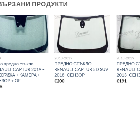
ВЪРЗАНИ ПРОДУКТИ
3
2013-2019
2013-2019
L
о предно стъкло
ПРЕДНО СТЪКЛО
ПРЕДНО С
NAULT CAPTUR 2019 –
RENAULT CAPTUR 5D SUV
RENAULT C
ЕНИЕ
УСТИКА + КАМЕРА +
2018- СЕНЗОР
2013- СЕН
НЗОР + OE
€
200
€
191
35