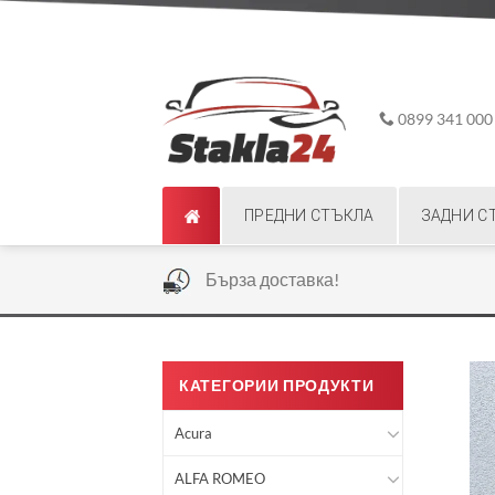
Skip
ADD ANYTHING HERE OR JUST REMOVE IT...
to
content
0899 341 000
ПРЕДНИ СТЪКЛА
ЗАДНИ С
|
Бърза доставка!
КАТЕГОРИИ ПРОДУКТИ
Acura
ALFA ROMEO