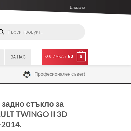
Влизане
ucts
ch
КОЛИЧКА /
€
0
0
ЗА НАС
Професионален съвет!
 задно стъкло за
ULT TWINGO II 3D
-2014.