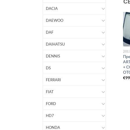
С
DACIA
DAEWOO
DAF
DAIHATSU
2021
201
DENNIS
Предно стъкло VW
Пре
2010
ARTEON 2021 –
AR
Стъкло на каросерията
АКУСТИЧНО + СОЛАРНО
+ С
DS
задно ляво с уплътнение
+ КАМЕРА + СЕНЗОР +
ОТ
VW AMAROK 2010-
ОТОПЛЕНИЕ
€
9
FERRARI
ОРИГИНАЛ
€
941
€
210
FIAT
FORD
HD7
HONDA