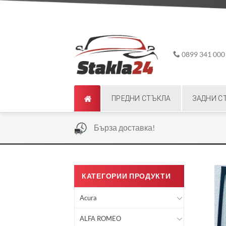
Skip
ADD ANYTHING HERE OR JUST REMOVE IT...
to
content
0899 341 000
ПРЕДНИ СТЪКЛА
ЗАДНИ С
|
Бърза доставка!
КАТЕГОРИИ ПРОДУКТИ
Acura
ALFA ROMEO