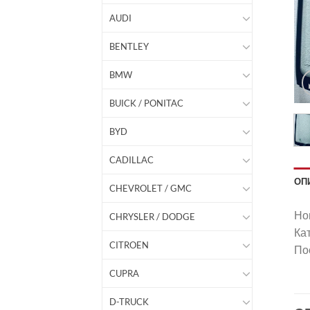
AUDI
BENTLEY
BMW
BUICK / PONITAC
BYD
CADILLAC
ОП
CHEVROLET / GMC
Нов
CHRYSLER / DODGE
Ка
CITROEN
Пос
CUPRA
D-TRUCK