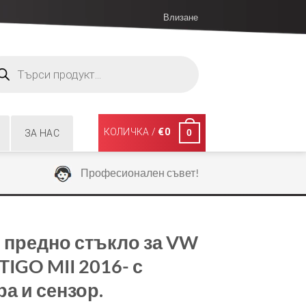
Влизане
ucts
ch
КОЛИЧКА /
€
0
0
ЗА НАС
Професионален съвет!
 предно стъкло за VW
TIGO MII 2016- с
а и сензор.