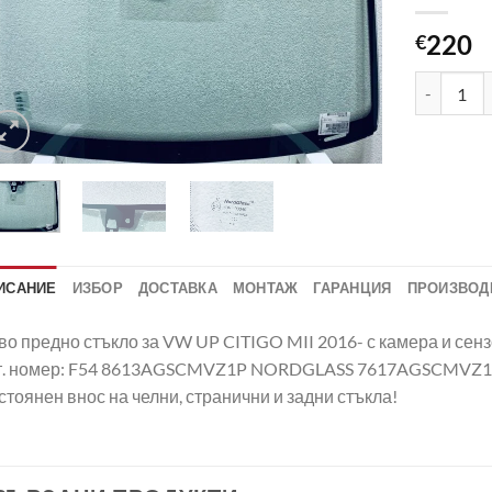
220
€
количеств
ИСАНИЕ
ИЗБОР
ДОСТАВКА
МОНТАЖ
ГАРАНЦИЯ
ПРОИЗВОД
о предно стъкло за VW UP CITIGO MII 2016- с камера и сенз
т. номер: F54 8613AGSCMVZ1P NORDGLASS 7617AGSCMVZ
тоянен внос на челни, странични и задни стъкла!