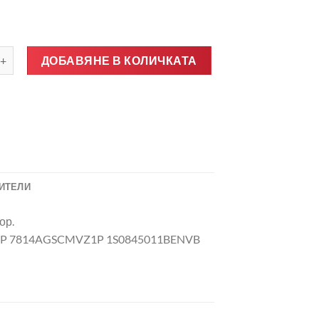
о за Ново предно стъкло за VW UP CITIGO MII 2016- с камера и с
ДОБАВЯНЕ В КОЛИЧКАТА
ИТЕЛИ
ор.
1P 7814AGSCMVZ1P 1S0845011BENVB