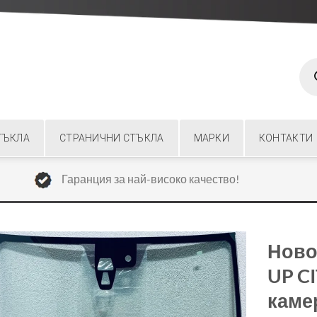
Prod
sear
ТЪКЛА
СТРАНИЧНИ СТЪКЛА
МАРКИ
КОНТАКТИ
Гаранция за най-високо качество!
Ново
UP CI
камер