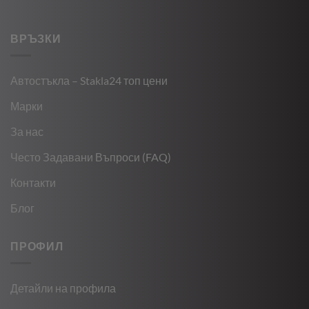
ВРЪЗКИ
Автостъкла – Stakla24 топ цени
Марки
За нас
Често Задавани Въпроси (FAQ)
Контакти
Блог
ПРОФИЛ
Детайли на профила