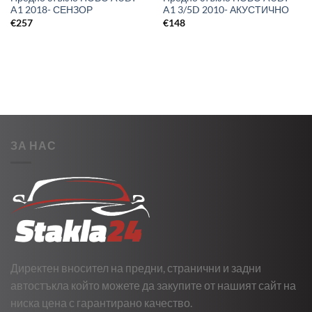
A1 2018- СЕНЗОР
A1 3/5D 2010- АКУСТИЧНО
€
257
€
148
ЗА НАС
Директен вносител на предни, странични и задни
автостъкла който можете да закупите от нашият сайт на
ниска цена с гарантирано качество.