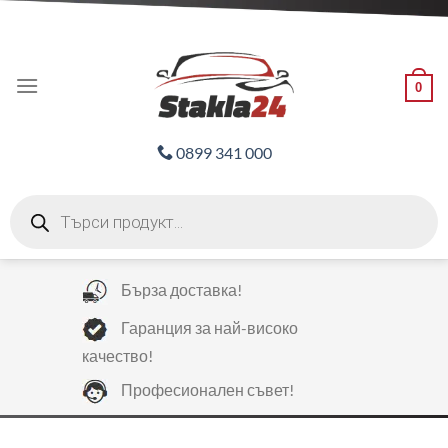
Skip
ADD ANYTHING HERE OR JUST REMOVE IT...
to
content
0
0899 341 000
Products
search
Бърза доставка!
Гаранция за най-високо
качество!
Професионален съвет!