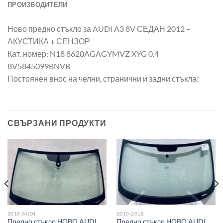
ПРОИЗВОДИТЕЛИ
Ново предно стъкло за AUDI A3 8V СЕДАН 2012 –
АКУСТИКА + СЕНЗОР
Кат. номер: N18 8620AGAGYMVZ XYG 0.4
8V5845099BNVB
Постоянен внос на челни, странични и задни стъкла!
СВЪРЗАНИ ПРОДУКТИ
2018|AUDI
2010-2018
Предно стъкло НОВО AUDI
Предно стъкло НОВО AUDI