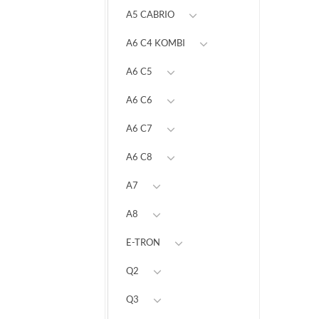
A5 CABRIO
A6 C4 KOMBI
A6 C5
A6 C6
A6 C7
A6 C8
A7
A8
E-TRON
Q2
Q3