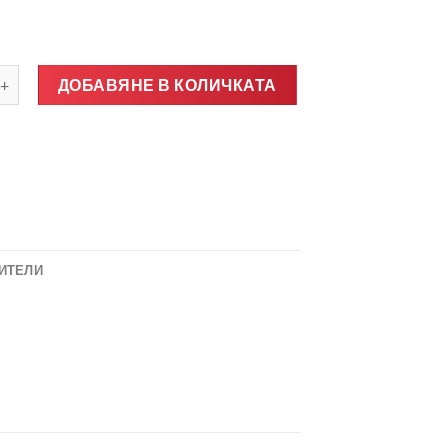
о за Дясно странично стъкло в врата на пътника AUDI A4 2008-
ДОБАВЯНЕ В КОЛИЧКАТА
ИТЕЛИ