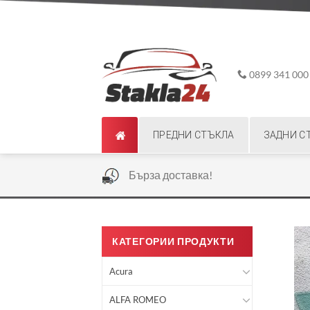
Skip
ADD ANYTHING HERE OR JUST REMOVE IT...
to
content
0899 341 000
ПРЕДНИ СТЪКЛА
ЗАДНИ С
|
Бърза доставка!
КАТЕГОРИИ ПРОДУКТИ
Acura
ALFA ROMEO