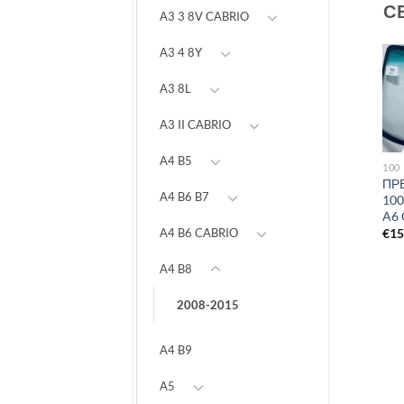
С
A3 3 8V CABRIO
A3 4 8Y
A3 8L
A3 II CABRIO
A4 B5
1988-1996
100
100
Предно стъкло AUDI 80
Предно стъкло AUDI 100
ПР
A4 B6 B7
COUPE 1988-1996
1990-1997
100
A6 
€
182
€
159
€
1
A4 B6 CABRIO
A4 B8
2008-2015
A4 B9
A5