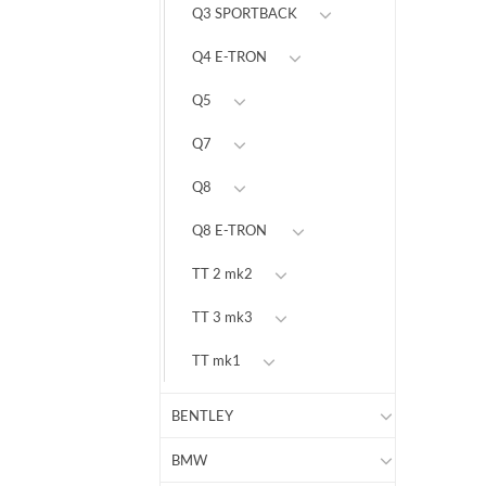
Q3 SPORTBACK
Q4 E-TRON
Q5
Q7
Q8
Q8 E-TRON
TT 2 mk2
TT 3 mk3
TT mk1
BENTLEY
BMW