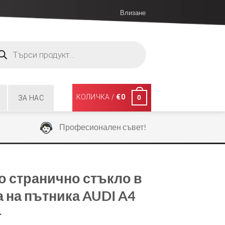
Влизане
ucts
ch
КОЛИЧКА /
€
0
0
ЗА НАС
Професионален съвет!
о странично стъкло в
а на пътника AUDI A4
-